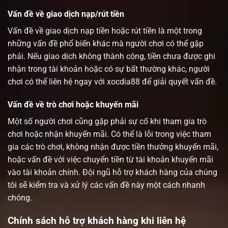
Vấn đề về giao dịch nạp/rút tiền
Vấn đề về giao dịch nạp tiền hoặc rút tiền là một trong
những vấn đề phổ biến khác mà người chơi có thể gặp
phải. Nếu giao dịch không thành công, tiền chưa được ghi
nhận trong tài khoản hoặc có sự bất thường khác, người
chơi có thể liên hệ ngay với xocdia88 để giải quyết vấn đề.
Vấn đề về trò chơi hoặc khuyến mãi
Một số người chơi cũng gặp phải sự cố khi tham gia trò
chơi hoặc nhận khuyến mãi. Có thể là lỗi trong việc tham
gia các trò chơi, không nhận được tiền thưởng khuyến mãi,
hoặc vấn đề với việc chuyển tiền từ tài khoản khuyến mãi
vào tài khoản chính. Đội ngũ hỗ trợ khách hàng của chúng
tôi sẽ kiểm tra và xử lý các vấn đề này một cách nhanh
chóng.
Chính sách hỗ trợ khách hàng khi liên hệ