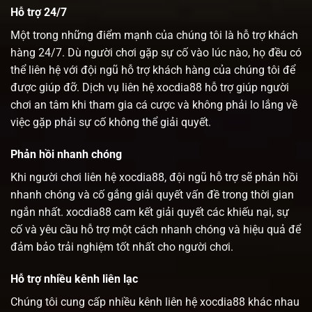
Hỗ trợ 24/7
Một trong những điểm mạnh của chúng tôi là hỗ trợ khách
hàng 24/7. Dù người chơi gặp sự cố vào lúc nào, họ đều có
thể liên hệ với đội ngũ hỗ trợ khách hàng của chúng tôi để
được giúp đỡ. Dịch vụ liên hệ xocdia88 hỗ trợ giúp người
chơi an tâm khi tham gia cá cược và không phải lo lắng về
việc gặp phải sự cố không thể giải quyết.
Phản hồi nhanh chóng
Khi người chơi liên hệ xocdia88, đội ngũ hỗ trợ sẽ phản hồi
nhanh chóng và cố gắng giải quyết vấn đề trong thời gian
ngắn nhất. xocdia88 cam kết giải quyết các khiếu nại, sự
cố và yêu cầu hỗ trợ một cách nhanh chóng và hiệu quả để
đảm bảo trải nghiệm tốt nhất cho người chơi.
Hỗ trợ nhiều kênh liên lạc
Chúng tôi cung cấp nhiều kênh liên hệ xocdia88 khác nhau