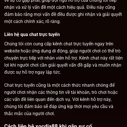
về sự cố gặp phải, giúp đội ngũ hỗ trợ của chúng tôi tiếp
nhận và xử lý vấn đề một cách hiệu quả. Điều này cũng
đảm bảo rằng mọi vấn đề đều được ghi nhận và giải quyết
một cách chính xác, rõ ràng.
Liên hệ qua chat trực tuyến
Chúng tôi còn cung cấp kênh chat trực tuyến ngay trên
website hoặc ứng dụng di động, giúp người chơi có thể trò
chuyện trực tiếp với nhân viên hỗ trợ. Kênh chat này rất tiện
lợi khi người chơi cần giải quyết vấn đề gấp và muốn nhận
được sự hỗ trợ ngay lập tức.
Chat trực tuyến cũng là một cách thức nhanh chóng để
người chơi nhận các thông tin về tài khoản, trò chơi hoặc
các vấn đề liên quan đến dịch vụ. Với kênh hỗ trợ này,
chúng tôi đảm bảo sẽ đáp ứng kịp thời mọi yêu cầu và
thắc mắc của người chơi.
Cách liên hệ xocdia88 khi gặp sự cố