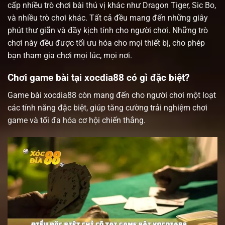
cấp nhiều trò chơi bài thú vị khác như Dragon Tiger, Sic Bo,
và nhiều trò chơi khác. Tất cả đều mang đến những giây
phút thư giãn và đầy kịch tính cho người chơi. Những trò
chơi này đều được tối ưu hóa cho mọi thiết bị, cho phép
bạn tham gia chơi mọi lúc, mọi nơi.
Chơi game bài tại xocdia88 có gì đặc biệt?
Game bài xocdia88 còn mang đến cho người chơi một loạt
các tính năng đặc biệt, giúp tăng cường trải nghiệm chơi
game và tối đa hóa cơ hội chiến thắng.