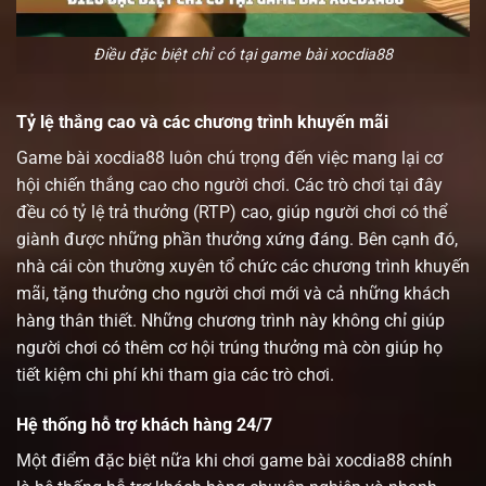
Điều đặc biệt chỉ có tại game bài xocdia88
Tỷ lệ thắng cao và các chương trình khuyến mãi
Game bài xocdia88 luôn chú trọng đến việc mang lại cơ
hội chiến thắng cao cho người chơi. Các trò chơi tại đây
đều có tỷ lệ trả thưởng (RTP) cao, giúp người chơi có thể
giành được những phần thưởng xứng đáng. Bên cạnh đó,
nhà cái còn thường xuyên tổ chức các chương trình khuyến
mãi, tặng thưởng cho người chơi mới và cả những khách
hàng thân thiết. Những chương trình này không chỉ giúp
người chơi có thêm cơ hội trúng thưởng mà còn giúp họ
tiết kiệm chi phí khi tham gia các trò chơi.
Hệ thống hỗ trợ khách hàng 24/7
Một điểm đặc biệt nữa khi chơi game bài xocdia88 chính