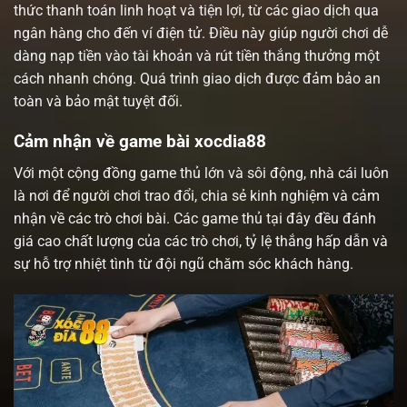
thức thanh toán linh hoạt và tiện lợi, từ các giao dịch qua
ngân hàng cho đến ví điện tử. Điều này giúp người chơi dễ
dàng nạp tiền vào tài khoản và rút tiền thắng thưởng một
cách nhanh chóng. Quá trình giao dịch được đảm bảo an
toàn và bảo mật tuyệt đối.
Cảm nhận về game bài xocdia88
Với một cộng đồng game thủ lớn và sôi động, nhà cái luôn
là nơi để người chơi trao đổi, chia sẻ kinh nghiệm và cảm
nhận về các trò chơi bài. Các game thủ tại đây đều đánh
giá cao chất lượng của các trò chơi, tỷ lệ thắng hấp dẫn và
sự hỗ trợ nhiệt tình từ đội ngũ chăm sóc khách hàng.