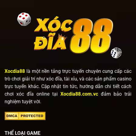
Xocdia88
là một nền tảng trực tuyến chuyên cung cấp các
trò chơi giải trí như xóc đĩa, tài xỉu, và các sản phẩm casino
trực tuyến khác. Cập nhật tin tức, hướng dẫn chi tiết cách
chơi xóc đĩa online tại
Xocdia88.com.vc
đảm bảo trải
nghiệm tuyệt vời.
THỂ LOẠI GAME